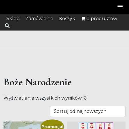
Skip
Sklep
Zamówienie
Koszyk
0 produktów
to
content
Boże Narodzenie
Posortowane
Wyświetlanie wszystkich wyników: 6
według
najnowszych
Promocja!