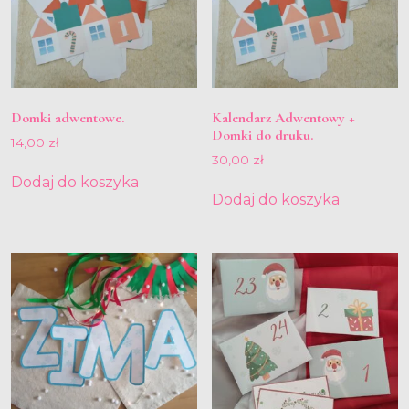
Domki adwentowe.
Kalendarz Adwentowy +
Domki do druku.
14,00
zł
30,00
zł
Dodaj do koszyka
Dodaj do koszyka